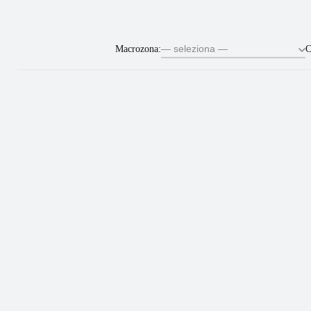
Macrozona:
C