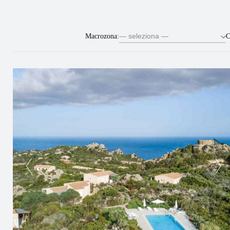
Macrozona:
C