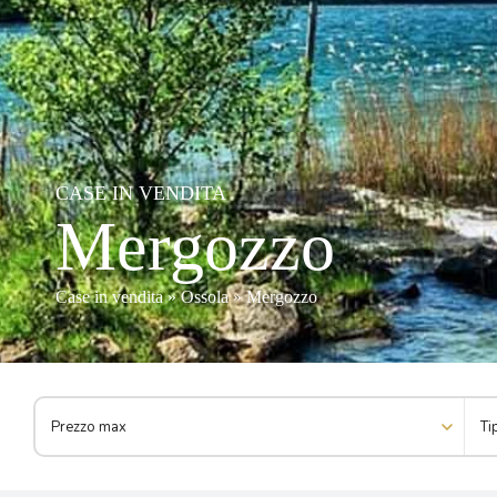
CASE IN VENDITA
Mergozzo
Case in vendita
»
Ossola
»
Mergozzo