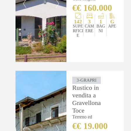
€€ 160.000
142
3
1
G
SUPE
CAM
BAG
APE
RFICI
ERE
NI
E
3-GRAPRI
Rustico in
vendita a
Gravellona
Toce
Terreno ed
€€ 19.000