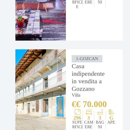
RFICI
ERE
NI
E
1-GOZCAN
Casa
indipendente
in vendita a
Gozzano
Villa
€€ 70.000
296
3
3
G
SUPE
CAM
BAG
APE
RFICI
ERE
NI