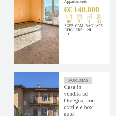
Appartamento
€€ 140.000
89
2
1
G
SUPE
CAM
BAG
APE
RFICI
ERE
NI
E
3-OMEMAS
Casa in
vendita ad
Omegna, con
cortile e box
auto