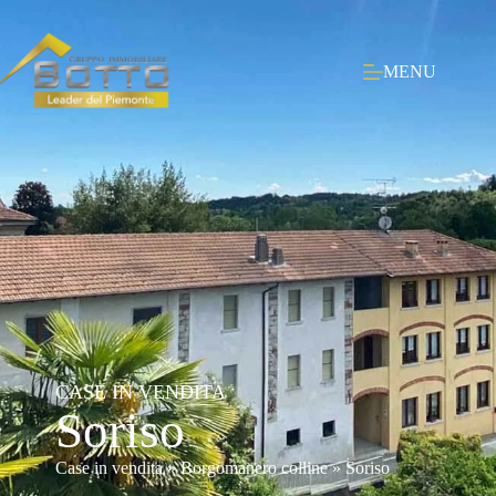
MENU
CASE IN VENDITA
Soriso
Case in vendita
»
Borgomanero colline
»
Soriso