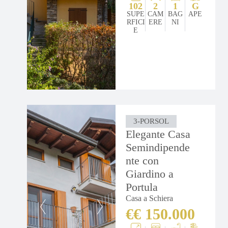
102
2
1
G
SUPE
CAM
BAG
APE
RFICI
ERE
NI
E
3-PORSOL
Elegante Casa
Semindipende
nte con
Giardino a
Portula
Casa a Schiera
€€ 150.000