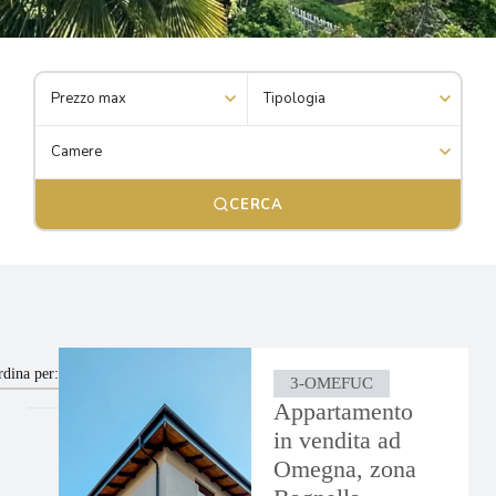
CERCA
dina per:
3-OMEFUC
Appartamento
in vendita ad
Omegna, zona