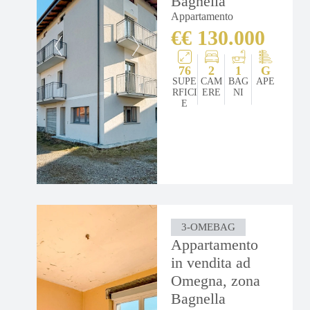
Bagnella
Appartamento
€€ 130.000
76
2
1
G
SUPE
CAM
BAG
APE
RFICI
ERE
NI
E
3-OMEBAG
Appartamento
in vendita ad
Omegna, zona
Bagnella